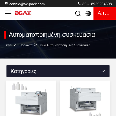
connie@ax-pack.com
86--18929294698
Απόσπασμα
Αυτοματοποιημένη συσκευασία
>
>
Σπίτι
Προϊόντα
Κίνα Αυτοματοποιημένη Συσκευασία
Κατηγορίες