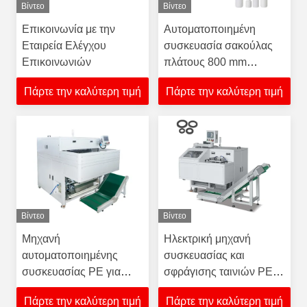
Βίντεο
Βίντεο
Επικοινωνία με την
Αυτοματοποιημένη
Εταιρεία Ελέγχου
συσκευασία σακούλας
Επικοινωνιών
πλάτους 800 mm
Συνδέεται με μηχανή
Πάρτε την καλύτερη τιμή
Πάρτε την καλύτερη τιμή
φυσήματος μπουκαλιών
Βίντεο
Βίντεο
Μηχανή
Ηλεκτρική μηχανή
αυτοματοποιημένης
συσκευασίας και
συσκευασίας PE για
σφράγισης ταινιών PE
σακούλες μήκους 300-
για υλικό
Πάρτε την καλύτερη τιμή
Πάρτε την καλύτερη τιμή
1000 mm