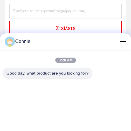
Στείλετε
Connie
3:20 AM
Good day, what product are you looking for?
DONGGUAN ANXIANG INTELLIGENCE
EQUIPMENT CO., LTD
connie@ax-pack.com
86--18929294698
Κτίριο Γ, αριθ. 187 οδός Yuanshanbei, πόλη Changping, πόλη