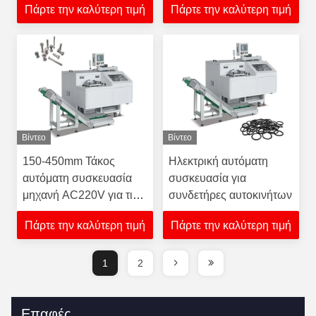
Πάρτε την καλύτερη τιμή
Πάρτε την καλύτερη τιμή
τεχνολογία ταινίας PE
σωλήνων
Βίντεο
Βίντεο
150-450mm Τάκος
Ηλεκτρική αυτόματη
αυτόματη συσκευασία
συσκευασία για
μηχανή AC220V για τις
συνδετήρες αυτοκινήτων
πόρτες αποσκευών
Πάρτε την καλύτερη τιμή
Πάρτε την καλύτερη τιμή
1
2
Επαφές