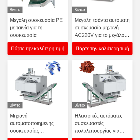
Βίντεο
Βίντεο
Μεγάλη συσκευασία PE
Μεγάλη τσάντα αυτόματη
με ταινία για τη
συσκευασία μηχανή
συσκευασία
AC220V για το μεγάλο
πακέτο προϊόντος
Πάρτε την καλύτερη τιμή
Πάρτε την καλύτερη τιμή
Βίντεο
Βίντεο
Μηχανή
Ηλεκτρικές αυτόματες
αυτοματοποιημένης
συσκευαστές
συσκευασίας
πολυλειτουργίας για
στερεωτικών με
συσκευασία ταινιών