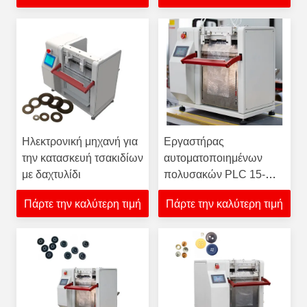
Ηλεκτρονική μηχανή για
Εργαστήρας
την κατασκευή τσακιδίων
αυτοματοποιημένων
με δαχτυλίδι
πολυσακών PLC 15-
20σακούλες/λεπτο για
Πάρτε την καλύτερη τιμή
Πάρτε την καλύτερη τιμή
στερεωτικό υλικό