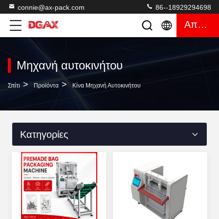
connie@ax-pack.com
86--18929294698
Απόσπασμα
Μηχανή αυτοκινήτου
>
>
Σπίτι
Προϊόντα
Κίνα Μηχανή Αυτοκινήτου
Κατηγορίες