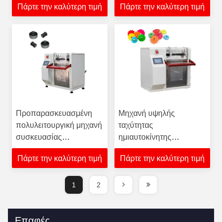
Πάρτε την καλύτερη τιμή
Πάρτε την καλύτερη τιμή
συσκευασίας 6-
παιχνίδια
20σακούλες ανά λεπτό
Προπαρασκευασμένη
Μηχανή υψηλής
πολυλειτουργική μηχανή
ταχύτητας
συσκευασίας
ημιαυτοκίνητης
αυτοματοποιημένων
σακούλας AC220V για
Πάρτε την καλύτερη τιμή
Πάρτε την καλύτερη τιμή
σάκων για ανοίγματα
αξεσουάρ παιχνιδιών
σάκων
1
2
Επαφές