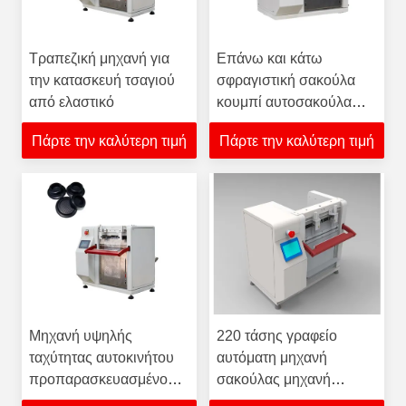
Τραπεζική μηχανή για
Επάνω και κάτω
την κατασκευή τσαγιού
σφραγιστική σακούλα
από ελαστικό
κουμπί αυτοσακούλα
μηχανή για PE
Πάρτε την καλύτερη τιμή
Πάρτε την καλύτερη τιμή
προετοιμασμένη
ανοίγματος πακέτο
Μηχανή υψηλής
220 τάσης γραφείο
ταχύτητας αυτοκινήτου
αυτόματη μηχανή
προπαρασκευασμένου
σακούλας μηχανή
ανοίγματος σακούλας
πολυσακούλας για