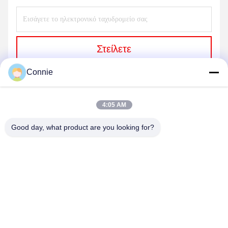
Στείλετε
Connie
4:05 AM
Good day, what product are you looking for?
DONGGUAN ANXIANG INTELLIGENCE
EQUIPMENT CO., LTD
connie@ax-pack.com
86--18929294698
Κτίριο Γ, αριθ. 187 οδός Yuanshanbei, πόλη Changping, πόλη