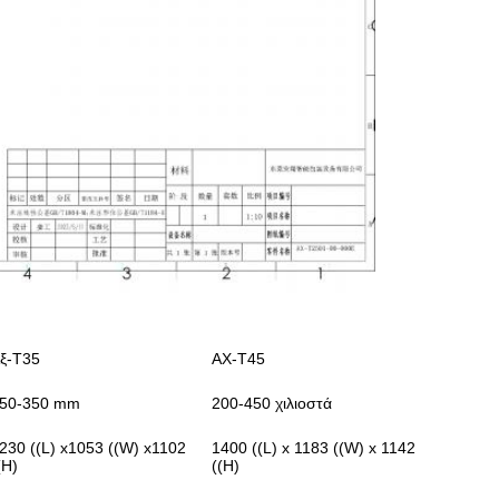
ξ-Τ35
AX-T45
50-350 mm
200-450 χιλιοστά
230 ((L) x1053 ((W) x1102
1400 ((L) x 1183 ((W) x 1142
(H)
((H)