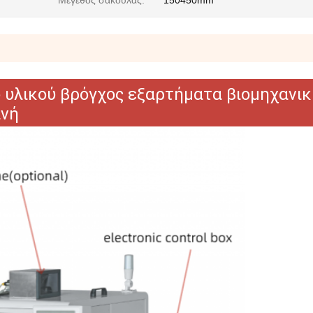
Μέγεθος σακούλας:
150450mm
 υλικού βρόγχος εξαρτήματα βιομηχανικ
ανή