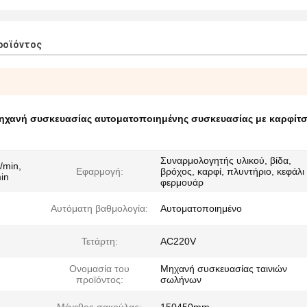
ροϊόντος
ηχανή συσκευασίας αυτοματοποιημένης συσκευασίας με καρφίτσ
Συναρμολογητής υλικού, βίδα,
/min,
Εφαρμογή:
βρόχος, καρφί, πλυντήριο, κεφάλι
in
φερμουάρ
Αυτόματη βαθμολογία:
Αυτοματοποιημένο
Τετάρτη:
AC220V
Ονομασία του
Μηχανή συσκευασίας ταινιών
προϊόντος:
σωλήνων