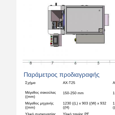
Παράμετρος προδιαγραφής
Σχήμα
ΑΧ-Τ25
Α
Μέγεθος σακούλας
150-250 mm
1
((mm)
Μέγεθος μηχανής
1230 ((L) x 903 ((W) x 932
1
((mm)
((H)
(
Υλικό συσκευασίας
Υλικό ταινίας PE